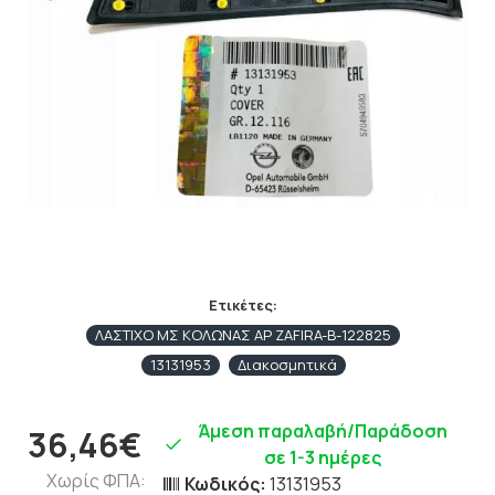
Ετικέτες:
ΛΑΣΤΙΧΟ ΜΣ ΚΟΛΩΝΑΣ ΑΡ ZAFIRA-Β-122825
13131953
Διακοσμητικά
Άμεση παραλαβή/Παράδοση
36,46€
σε 1-3 ημέρες
Χωρίς ΦΠΑ:
Κωδικός:
13131953