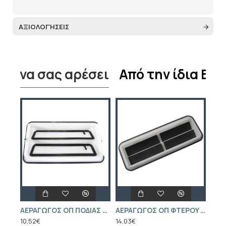
ΑΞΙΟΛΟΓΉΣΕΙΣ
εί να σας αρέσει
Από την ίδια Ετα
0580314038 ΑΝΤΛΙΑ ΒΕΝΖΙΝΗΣ VOLVO S40 II
AEPAΓΩΓOΣ OΠ ΠOΔIAΣ OPEL C-C ZAF-B
AEPAΓΩΓOΣ OΠ ΦTEPOY OPEL V-C A-H C-D C-E
10,52€
14,03€
4,21