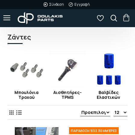
Σύνδεση
Εγγραφή
Ζάντες
Μπουλόνια
Αισθητήρες-
Βαλβίδες
ών
Τροχού
TPMS
Ελαστικών
ΠΑΡΆΔΟΣΗ ΈΩΣ 30 ΗΜΈΡΕΣ