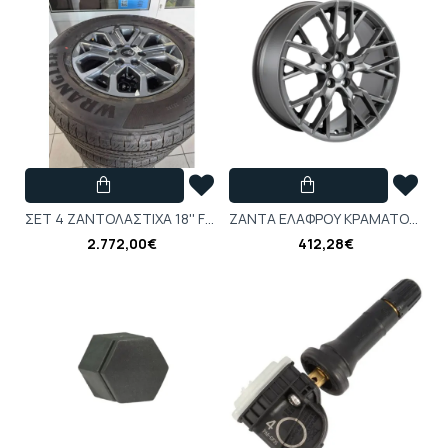
ΣΕΤ 4 ΖΑΝΤΟΛΑΣΤΙΧΑ 18'' FORD RANGER WILDTRACK-2794140
ΖΑΝΤΑ ΕΛΑΦΡΟΥ ΚΡΑΜΑΤΟΣ 19" 5 x 2 ΑΚΤΙΝΩΝ ΣΕ ΣΧΗΜΑ, ΜΕ ΦΙΝΙΡΙΣΜΑ Magnetite - 2527408
2.772,00€
412,28€