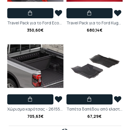
Travel Pack για το Ford EcoSport - 2628350
Travel Pack για το Ford Kuga - 2610837
350,60€
680,14€
Χώρισμα καρότσας - 2615589
Ταπέτα δαπέδου από ελαστικό υλικό εμπρός, μαύρα - 2629705
705,63€
67,29€