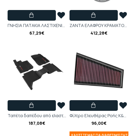
ΓΝΗΣΙΑ ΠΑΤΑΚΙΑ ΛΑΣΤΙΧΕΝΙΑ ΕΜΠΡΟΣ FORD KA CDU 2016-2019-2196366
ΖΑΝΤΑ ΕΛΑΦΡΟΥ ΚΡΑΜΑΤΟΣ 19" 5 x 2 ΑΚΤΙΝΩΝ ΣΕ ΣΧΗΜΑ, ΜΕ ΦΙΝΙΡΙΣΜΑ Magnetite - 2527408
67,29€
412,28€
Ταπέτα δαπέδου από ελαστικό υλικό Εμπρός και πίσω, μαύρα Ford Raptor 2022 - 2587151
Φίλτρο Ελευθέρας Ροής K&N (260mm x 175mm) Mercedes-Benz A160 Mercedes-Benz A180
187,08€
96,00€
ΚΑΛΈΣΤΕ ΜΑΣ ΓΙΑ ΔΙΑΘΕΣΙΜΌΤΗΤΑ