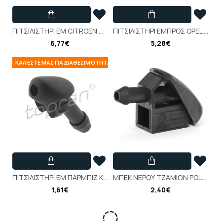
ΠΙΤΣΙΛΙΣΤΗΡΙ ΕΜ CITROEN C4 PICASSO
ΠITΣIΛIΣTHPI EMΠΡΟΣ OPEL MERIVA-A-1451243A
6,77€
5,28€
ΚΑΛΈΣΤΕ ΜΑΣ ΓΙΑ ΔΙΑΘΕΣΙΜΌΤΗΤΑ
ΠITΣIΛIΣTHPI EM ΠAPMΠIZ K-E
ΜΠΕΚ ΝΕΡΟΥ ΤΖΑΜΙΩΝ POLO (6N), FABIA
1,61€
2,40€