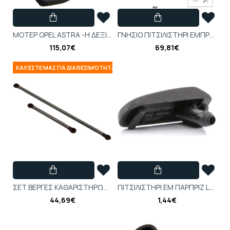
ΜΟΤΕΡ OPEL ASTRA -H ΔΕΞΙ ΠΛΥΣΗΣ ΦΑΝΟΥ ΔΕΞΙ
ΓΝΗΣΙΟ ΠΙΤΣΙΛΙΣΤΗΡΙ ΕΜΠΡΟΣ ΑΡΙΣΤΕΡΟ OPEL CORSA-C-9227349
115,07€
69,81€
ΚΑΛΈΣΤΕ ΜΑΣ ΓΙΑ ΔΙΑΘΕΣΙΜΌΤΗΤΑ
ΣET BEPΓEΣ KAΘAPIΣTHPΩN C-C TIGRA-B
ΠΙΤΣΙΛΙΣΤΗΡΙ ΕΜ ΠΑΡΠΡΙΖ LEON , CORDOBA ,IBIZA
44,69€
1,44€