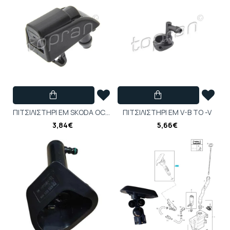
ΠΙΤΣΙΛΙΣΤΗΡΙ ΕΜ SKODA OCTAVIA II-III
ΠITΣIΛIΣTHPI EM V-B TO -V
3,84€
5,66€