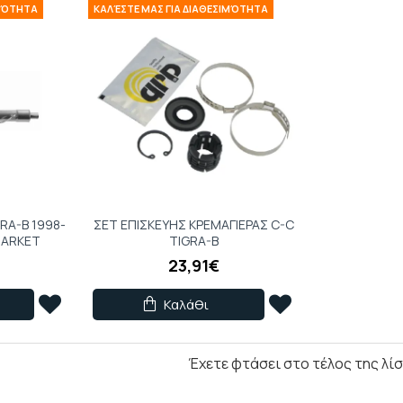
ΙΜΌΤΗΤΑ
ΚΑΛΈΣΤΕ ΜΑΣ ΓΙΑ ΔΙΑΘΕΣΙΜΌΤΗΤΑ
RA-B 1998-
ΣET EΠIΣKEYHΣ KPEMAΓIEPAΣ C-C
MARKET
TIGRA-B
23,91€
Καλάθι
Έχετε φτάσει στο τέλος της λίσ