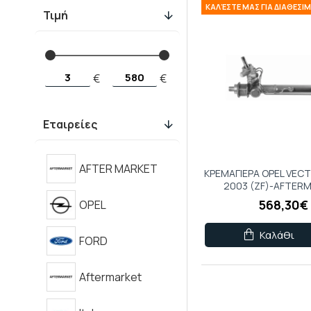
ΚΑΛΈΣΤΕ ΜΑΣ ΓΙΑ ΔΙΑΘΕΣ
Τιμή
€
€
Εταιρείες
AFTER MARKET
ΚΡΕΜΑΓΙΕΡΑ OPEL VECT
2003 (ZF)-AFTER
568,30€
OPEL
Καλάθι
FORD
Aftermarket