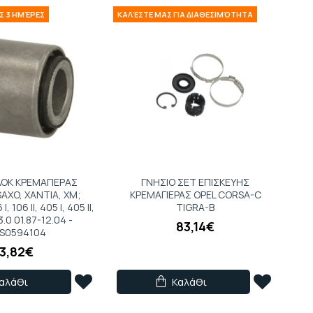
Σ 3 ΗΜΈΡΕΣ
ΚΑΛΈΣΤΕ ΜΑΣ ΓΙΑ ΔΙΑΘΕΣΙΜΌΤΗΤΑ
ΟΚ ΚΡΕΜΑΓΙΕΡΑΣ
ΓΝΗΣΙΟ ΣET EΠIΣKEYHΣ
AXO, XANTIA, XM;
KPEMAΓIEPAΣ OPEL CORSA-C
 106 II, 405 I, 405 II,
TIGRA-B
3.0 01.87-12.04 -
83,14€
S0594104
3,82€
αλάθι
Καλάθι