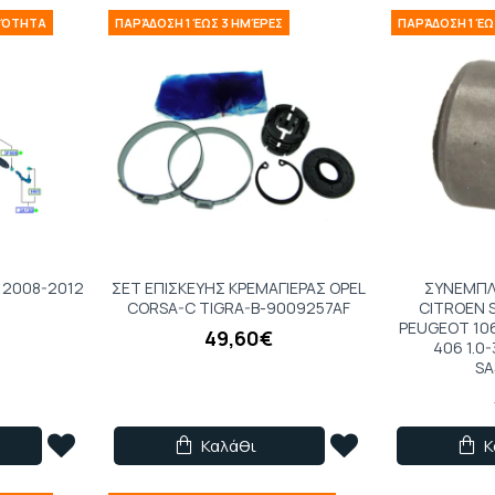
ΙΜΌΤΗΤΑ
ΠΑΡΆΔΟΣΗ 1 ΈΩΣ 3 ΗΜΈΡΕΣ
ΠΑΡΆΔΟΣΗ 1 ΈΩ
1 2008-2012
ΣET EΠIΣKEYHΣ KPEMAΓIEPAΣ OPEL
ΣΥΝΕΜΠΛ
CORSA-C TIGRA-B-9009257AF
CITROEN S
PEUGEOT 106 I,
49,60€
406 1.0-
SA
Καλάθι
Κ