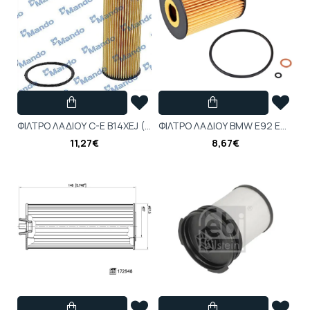
ΦΙΛΤΡΟ ΛΑΔΙΟΥ C-E B14XEJ (AUT/TR)-MANDO-0650246M
ΦΙΛΤΡΟ ΛΑΔΙΟΥ BMW E92 E93 M3 , 6' E63 M6-BLUE PRINT-BPABD112122
11,27€
8,67€