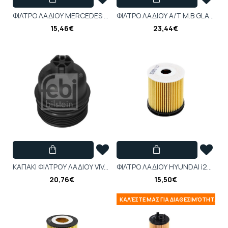
ΦΙΛΤΡΟ ΛΑΔΙΟΥ MERCEDES A-CLASS (W177) A45 AMG-Febi-FB172948
ΦΙΛΤΡΟ ΛΑΔΙΟΥ Α/Τ M.B GLA (DSG 8 TAX)-Febi-FB194025
15,46€
23,44€
ΚΑΠΑΚΙ ΦΙΛΤΡΟΥ ΛΑΔΙΟΥ VIVARO-B-Febi-4420404F
ΦΙΛΤΡΟ ΛΑΔΙΟΥ HYUNDAI i20 III (BC3) 1.6 T-GDi N 20--Filtron-FIOE674-9
20,76€
15,50€
ΚΑΛΈΣΤΕ ΜΑΣ ΓΙΑ ΔΙΑΘΕΣΙΜΌΤΗΤΑ