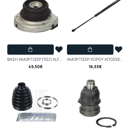
ΒΑΣΗ ΑΜΟΡΤΙΣΕΡ ΠΙΣΩ ALFA ROMEO 147, GT 1.6-3.2 01.01-09.10 - KB960.00
ΑΜΟΡΤΙΣΕΡ ΧΩΡΟΥ ΑΠΟΣΚΕΥΩΝ SEAT LEON LIFTBACK 05.05-12.12 - KR24541
49,50€
16,53€