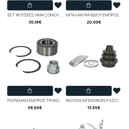
ΣΕΤ ΦΟΥΣΚΕΣ ΗΜΙΑΞΟΝΙΟΥ FORD RANGER JEEP GRAND CHEROKEE III MAZDA 6, BT-50 2.0D-6.1 06.05-12.15 - ADM58172
ΜΠΑΛΑΚΙ ΨΑΛΙΔΙΟΥ ΕΜΠΡΟΣ ΑΡ/ΔΕΞ CHRYSLER NEON, PT CRUISER, VOYAGER II, VOYAGER III 1.6-3.3 08.90-12.10 - CH-BJ-0315
30,18€
20,00€
ΡΟΥΛΕΜΑΝ ΕΜΠΡΟΣ ΤΡΟΧΟΥ (35x72x33) OPEL ADAM, CORSA D, CORSA E, CORSA F 1.0-1.4LPG 07.06- R153.57
ΦOYΣKA MΠΙΛIOΦΟΡΟΥ EΣΩTΕΡΙΚΗΕΜΠΡΟΣ CADILLAC BLS FIAT CROMA OPEL ASTRA F, ASTRA G, ASTRA G CLASSIC, ASTRA H, ASTRA H CLASSIC - 0.023202
58,60€
13,65€