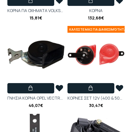
ΚΟΡΝΑ ΓΙΑ ΟΧΗΜΑΤΑ VOLKSWAGEN (335Hz 12V)-TP102954
ΚΟΡΝΑ
15,81€
132,68€
ΚΑΛΈΣΤΕ ΜΑΣ ΓΙΑ ΔΙΑΘΕΣΙΜΌΤΗΤΑ
ΓΝΗΣΙΑ ΚΟΡΝΑ OPEL VECTRA 400ΗΖ-6228143
ΚΟΡΝΕΣ ΣΕΤ 12V (400 & 500Hz) Απλό ΦΙΣ
46,07€
30,47€