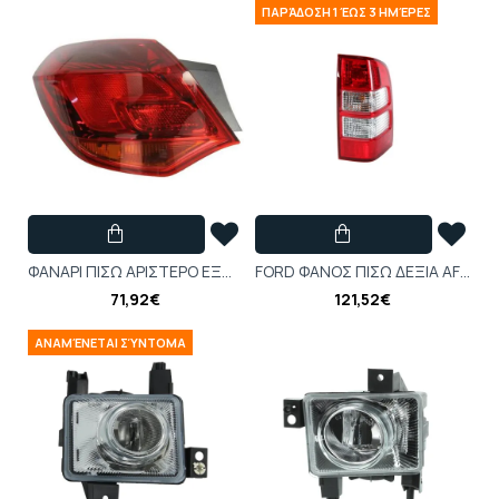
ΠΑΡΆΔΟΣΗ 1 ΈΩΣ 3 ΗΜΈΡΕΣ
ΦΑΝΑΡΙ ΠIΣΩ ΑΡΙΣΤΕΡΟ ΕΞΩΤ A-J 68 (-XENON) (-SPORT)-AFTERMARKET
FORD ΦΑΝΟΣ ΠΙΣΩ ΔΕΞΙΑ AFTERMARKET RANGER ET 2006-2009 - 1497684FR
71,92€
121,52€
ΑΝΑΜΈΝΕΤΑΙ ΣΎΝΤΟΜΑ