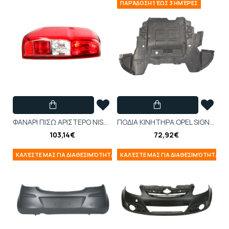
ΠΑΡΆΔΟΣΗ 1 ΈΩΣ 3 ΗΜΈΡΕΣ
ΦΑΝΑΡΙ ΠΙΣΩ ΑΡΙΣΤΕΡΟ NISSAN NAVARA D40, PATHFINDER III R51 01.05-01.15 - 215-19K6L-LD-UE
ΠΟΔΙΑ ΚΙΝΗΤΗΡΑ OPEL SIGNUM, VECTRA C, VECTRA C GTS 04.02- 150806
103,14€
72,92€
ΚΑΛΈΣΤΕ ΜΑΣ ΓΙΑ ΔΙΑΘΕΣΙΜΌΤΗΤΑ
ΚΑΛΈΣΤΕ ΜΑΣ ΓΙΑ ΔΙΑΘΕΣΙΜΌΤΗΤΑ