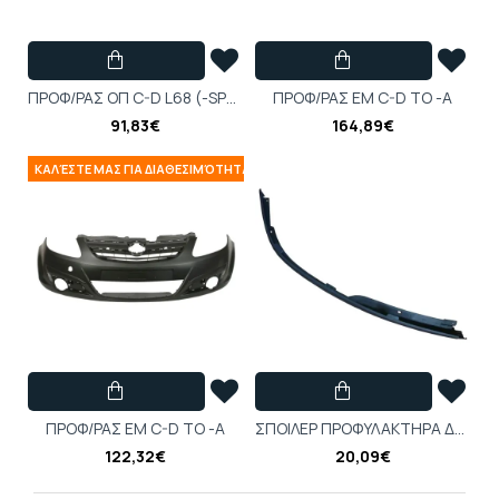
ΠPOΦ/PAΣ OΠ C-D L68 (-SPORT)
ΠPOΦ/PAΣ EM C-D TO -A
91,83€
164,89€
ΚΑΛΈΣΤΕ ΜΑΣ ΓΙΑ ΔΙΑΘΕΣΙΜΌΤΗΤΑ
ΠPOΦ/PAΣ EM C-D TO -A
ΣΠOIΛEP ΠPOΦΥΛΑΚΤΗΡΑ ΔEΞI OPEL ASTRA-H 5ΘΥΡΟ 2007->1400413H
122,32€
20,09€