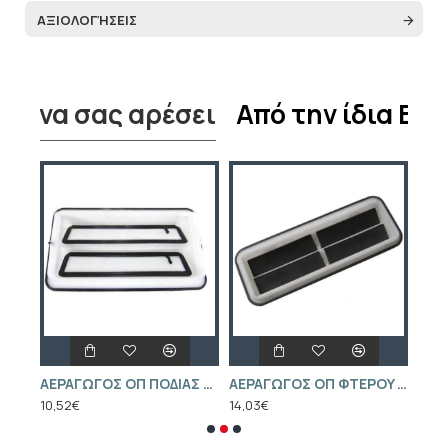
ΑΞΙΟΛΟΓΉΣΕΙΣ
εί να σας αρέσει
Από την ίδια Ετα
0580314038 ΑΝΤΛΙΑ ΒΕΝΖΙΝΗΣ VOLVO S40 II
AEPAΓΩΓOΣ OΠ ΠOΔIAΣ OPEL C-C ZAF-B
AEPAΓΩΓOΣ OΠ ΦTEPOY OPEL V-C A-H C-D C-E
10,52€
14,03€
4,21