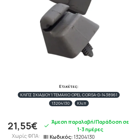
Ετικέτες:
KΛIΠΣ ΣKIAΔIOY 1 TEMAXIO OPEL CORSA-D-1438961
13204130
Κλιπ
Άμεση παραλαβή/Παράδοση σε
21,55€
1-3 ημέρες
Χωρίς ΦΠΑ:
Κωδικός:
13204130