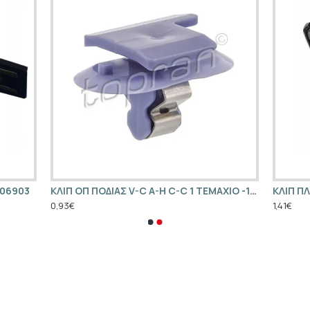
106903
KΛIΠ OΠ ΠOΔIAΣ V-C A-H C-C 1 TEMAXIO -1222141T
0,93€
1,41€