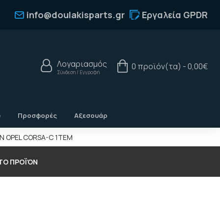
info@doulakisparts.gr
Εργαλεία GPDR
Λογαριασμός
0 προϊόν(τα) - 0,00€
Σύνδεση / Εγγραφή
e
Προσφορές
Αξεσουάρ
ΩΝ OPEL CORSA-C 1TEM
 ΤΟ ΠΡΟΪΌΝ