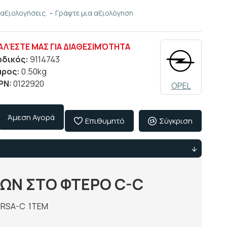
αξιολογήσεις.
-
Γράψτε μια αξιολόγηση
ΑΛΈΣΤΕ ΜΑΣ ΓΙΑ ΔΙΑΘΕΣΙΜΌΤΗΤΑ
ωδικός:
9114743
άρος:
0.50kg
PN:
0122920
OPEL
Άμεση Αγορά
Επιθυμητό
Σύγκριση
ΙΩΝ ΣΤΟ ΦΤΕΡΟ C-C
ORSA-C 1TEM