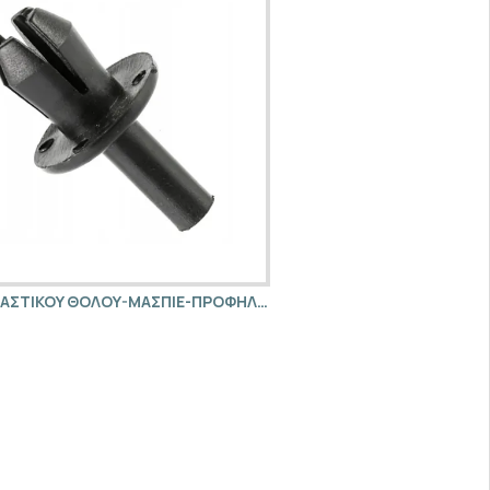
KΛIΠ ΠΛAΣTIKOY ΘOΛOY-MAΣΠIE-ΠΡΟΦHΛΑΚΤΗΡΑ 1 TMX CORSA-B ASTRA-F - YQ00125980