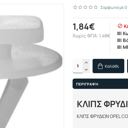
Σύμφωνα με 0 
1,84€
Κ
Κ
Χωρίς ΦΠΑ: 1,48€
Β
M
Καλάθι
ΠΕΡΙΓΡΑΦΉ
ΚΛΙΠΣ ΦΡΥΔ
ΚΛΙΠΣ ΦΡΥΔΙΩΝ OPEL C