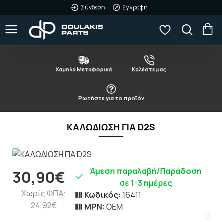
Σύνδεση
Εγγραφή
Χαμηλά Μεταφορικά
Καλέστε μας
Ρωτήστε για το προϊόν
ΚΑΛΩΔΙΩΣΗ ΓΙΑ D2S
Άμεση παραλαβή/Παράδοση
30,90€
σε 1-3 ημέρες
Χωρίς ΦΠΑ:
Κωδικός:
16411
24,92€
MPN:
OEM