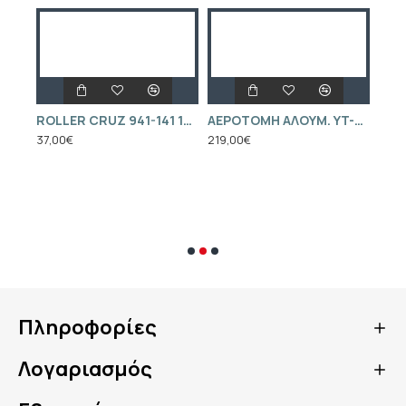
ROLLER CRUZ 8+D32870CM 941-111
ROLLER CRUZ 941-141 129CM ΓΙΑ ΜΠΑΡΕΣ EVO
ΑΕΡΟΤΟΜΗ ΑΛΟΥΜ. YT-68880 (CARBON ΟΡΟΦΗΣ)
37,00€
219,00€
ΑΝΤ
21,0
Πληροφορίες
Λογαριασμός