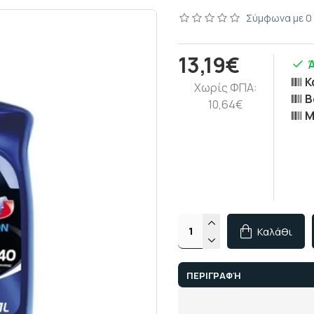
Σύμφωνα με 0 
13,19€
Ά
Κ
Χωρίς ΦΠΑ:
Β
10,64€
M
Καλάθι
ΠΕΡΙΓΡΑΦΉ