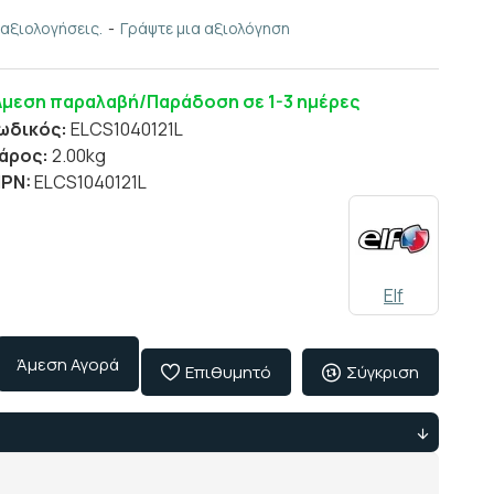
αξιολογήσεις.
-
Γράψτε μια αξιολόγηση
μεση παραλαβή/Παράδοση σε 1-3 ημέρες
ωδικός:
ELCS1040121L
άρος:
2.00kg
PN:
ELCS1040121L
Elf
Άμεση Αγορά
Επιθυμητό
Σύγκριση