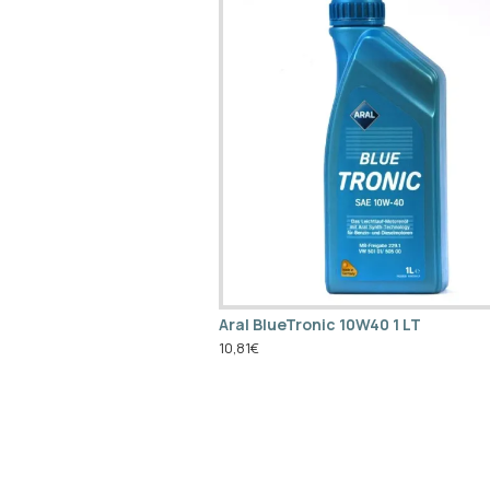
Aral BlueTronic 10W40 1 LT
10,81€