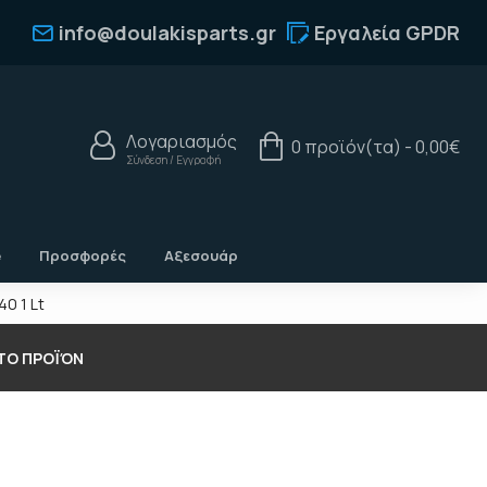
info@doulakisparts.gr
Εργαλεία GPDR
Λογαριασμός
0 προϊόν(τα) - 0,00€
Σύνδεση / Εγγραφή
e
Προσφορές
Αξεσουάρ
40 1 Lt
 ΤΟ ΠΡΟΪΌΝ