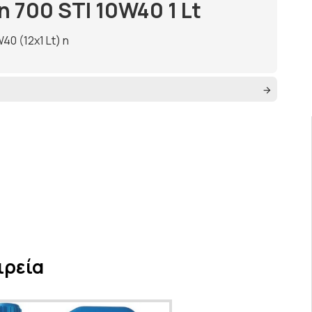
n 700 STΙ 10W40 1 Lt
40 (12x1 Lt) n
ιρεία