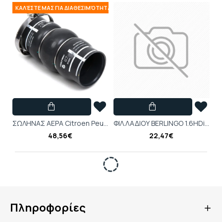
ΚΑΛΈΣΤΕ ΜΑΣ ΓΙΑ ΔΙΑΘΕΣΙΜΌΤΗΤΑ
ΣΩΛΗΝΑΣ ΑΕΡΑ Citroen Peugeot 1.6 HDi - 0382PJ
ΦΙΛ.ΛΑΔΙΟΥ BERLINGO 1.6HDi,VOLVO S40 1.6D,FOCUS III 1.5D
48,56€
22,47€
Πληροφορίες