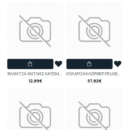
ΦΛΑΝΤΖΑ ΑΝΤΛΙΑΣ ΚΑΥΣΙΜΟΥ XSARA , BERLINGO-Citroen-Peugeot-CI153124
ΚΟΛΑΡΟ ΚΑΛΟΡΙΦΕΡ PEUGEOT 207 , 1007 , C2 , C3 II 1.4-1.6
12,89€
57,82€