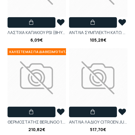
ΛΑΣΤΙΧΑ ΚΑΠΑΚΙΟΥ PSI (BHY)-Citroen-Peugeot-1682801580
ΑΝΤΛΙΑ ΣΥΜΠΛΕΚΤΗ ΚΑΤΩ CITROEN C2 I , C3 I-Citroen-Peugeot-218216
6,09€
105,28€
ΚΑΛΈΣΤΕ ΜΑΣ ΓΙΑ ΔΙΑΘΕΣΙΜΌΤΗΤΑ
ΘΕΡΜΟΣΤΑΤΗΣ BERLINGO 1.6 HDi 05--Citroen-Peugeot-1336AF
ΑΝΤΛΙΑ ΛΑΔΙΟΥ CITROEN JUMPER 2.2 TDCi-Citroen-Peugeot-9808634180
210,82€
517,70€