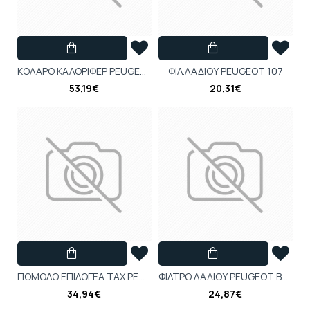
ΚΟΛΑΡΟ ΚΑΛΟΡΙΦΕΡ PEUGEOT 207 , 1007 , C2 , C3 II 1.4 ET3J4
ΦΙΛ.ΛΑΔΙΟΥ PEUGEOT 107
53,19€
20,31€
ΠΟΜΟΛΟ ΕΠΙΛΟΓΕΑ ΤΑΧ PEUGEOT 207 1.4
ΦΙΛΤΡΟ ΛΑΔΙΟΥ PEUGEOT BOXER 2.2 TDCi
34,94€
24,87€