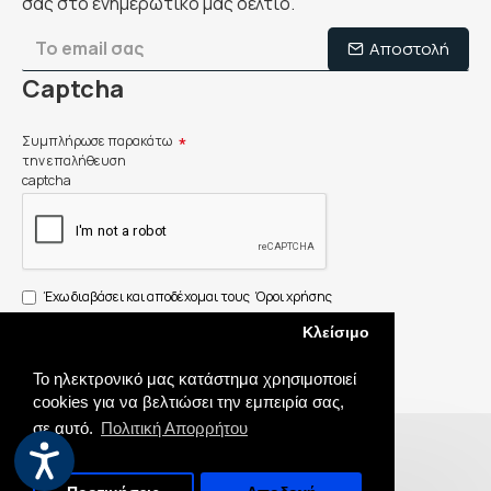
σας στο ενημερωτικό μας δελτίο.
Αποστολή
Captcha
Συμπλήρωσε παρακάτω
την επαλήθευση
captcha
Έχω διαβάσει και αποδέχομαι τους
Όροι χρήσης
Κλείσιμο
Το ηλεκτρονικό μας κατάστημα χρησιμοποιεί
cookies για να βελτιώσει την εμπειρία σας,
σε αυτό.
Πολιτική Απορρήτου
Doulakisparts.gr © 2023
Handcrafted by