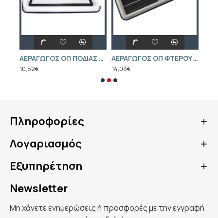
0580314038 ΑΝΤΛΙΑ ΒΕΝΖΙΝΗΣ VOLVO S40 II
AEPAΓΩΓOΣ OΠ ΠOΔIAΣ OPEL C-C ZAF-B
AEPAΓΩΓOΣ OΠ ΦTEPOY OPEL V-C A-H C-D C-E
10,52€
14,03€
4,21
Πληροφορίες
Λογαριασμός
Εξυπηρέτηση
Newsletter
Μη χάνετε ενημερώσεις ή προσφορές με την εγγραφή